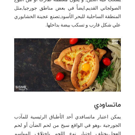
الصولجاني القديم.ايضاً في بعض مناطق جورجيا,مثل
المنطقة الساحلية للبحر الأسود,تصنع عجينة الخشابوري
علي شكل قارب و تسكب بيضة بداخلها.
ماتساودي
يمكن اعتبار ماتسافدي أحد الأطباق الرئيسية للمآدب
الجورجية ،وهو في الواقع سيخ من لحم الضأن أو لحم
العجل.يختلف اختيار نوع اللحم باختلاف المواسم