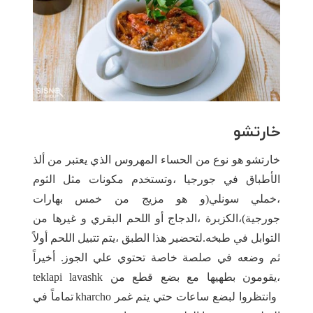
خارتشو
خارتشو هو نوع من الحساء المهروس الذي يعتبر من ألذ
الأطباق في جورجيا ،وتستخدم مكونات مثل الثوم
،خملي سونلي(و هو مزيج من خمس بهارات
جورجية)،الكزبرة ،الدجاج أو اللحم البقري و غيرها من
التوابل في طبخه.لتحضير هذا الطبق ،يتم تتبيل اللحم أولاً
ثم وضعه في صلصة خاصة تحتوي علي الجوز. أخيراً
،يقومون بطهيها مع بضع قطع من teklapi lavashk
وانتظروا لبضع ساعات حتي يتم غمر kharcho تماماً في