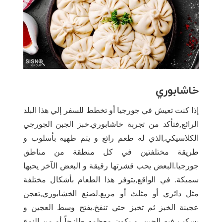
خاشابوري
إذا كنت تعيش في جورجيا أو تخطط للسفر إلي هذا البلد
الرائع,فتأكد من تجربة خاشابوري.خبز الجبن الجورجي
الكلاسيكي,الذي له طعم رائع و يتم طهيه بأسلوب و
طريقة مختلفتين في كل منطقة من مناطق
جورجيا.البعض يحب قشرتها رقيقة و البعض الآخر يحبها
سميكة. في الواقع,يتوفر هذا الطعام بأشكال مختلفة
مثل دائري أو مثلث أو مربع.لصنع الخشابوري,تعجن
عجينة الخبز ثم تخبز حتي تنفخ.يفتح وسط العجين و
يسكب فيه الجبن, و يكون معظمه طازجاً أو من النوع