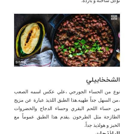
تؤكل ساخنة و باردة.
الشخخابيلي
نوع من الحساء الجورجي ،علي عكس اسمه الصعب
،من السهل جداً طهيه.هذا الطبق اللذيذ عبارة عن مزيج
من حساء اللحم البقري وحساء الدجاج والخضروات
الطازجة مثل الطرخون .يقدم هذا الطبق عموماً مع
الخبز و هولذيذ جداً.
الباذنجان