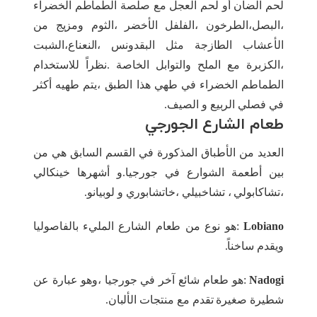
لحم الضأن أو لحم العجل مع صلصة الطماطم الخضراء
،البصل،الطرخون ،الفلفل الأخضر ،الثوم ومزيج من
الأعشاب الطازجة مثل البقدونس ،النعناع،الشبت
،الكزبرة مع الملح والتوابل الخاصة .نظراً للاستخدام
الطماطم الخضراء في طهي هذا الطبق ،يتم طهيه أكثر
في فصلي الربيع و الصيف.
طعام الشارع الجورجي
العديد من الأطباق المذكورة في القسم السابق هي من
بين أطعمة الشوارع في جورجيا.و أشهرها خينكالي
،تشاكابولي ، تشاخبيلي ،خاتشابوري و لوبيانو.
Lobiano
:هو نوع من طعام الشارع المليء بالفاصوليا
ويقدم ساخناً.
Nadogi
:هو طعام شائع آخر في جورجيا ،وهو عبارة عن
شطيرة صغيرة تقدم مع منتجات الألبان.