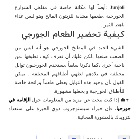
Junjoli
:أيضاً لها مكانة خاصة في مقاهي الشوارع
الجورجية ،طعمها مشابة للزيتون المالح وهو ليس غذاء
باهظ الثمن.
كيفية تحضير الطعام الجورجي
الشيء الجيد في المطبخ الجورجي هو أنه ليس من
الصعب صنعها ،لكن عليك أن تعرف كيف تطبخها .من
ناحية أخري ،كما ذكرنا سابقاً ،يستخدم الجورجيون توابل
مختلفة في بلادهم لطهي أطباقهم المختلفة . يمكن
القول ،أن وجود هذه التوابل يعطي طعماً ورائحة خاصة
للأطباق الجورجية و يجعلها مشهورة.
👩‍💼 إذا كنت تبحث عن مزيد من المعلومات حول
الإقامة في
جورجيا
، فإن خبراء سیسنوجروب ذوي الخبرة على استعداد
لتزويدك بالمشورة المجانية.