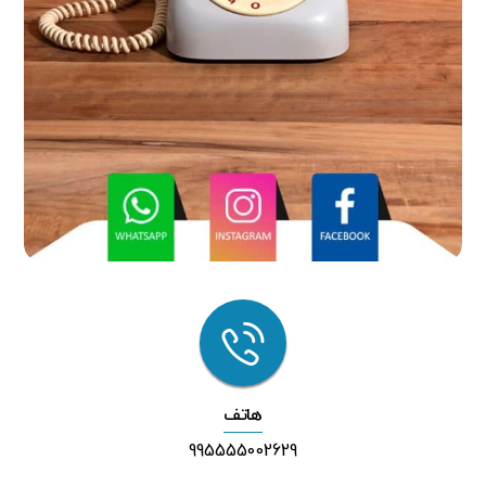
هاتف
995555002629