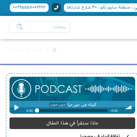
منطقة سابورتالو ، 40 شارع شارتافا
00995558002662
البناء في جورجيا
البناء في جورجيا
تدوین صوتی
0:00
0:00
البناء في جورجيا
تدوین صوتی
ماذا ستقرأ في هذا المقال
Play /
volum
ثقافة البناء في جورجيا