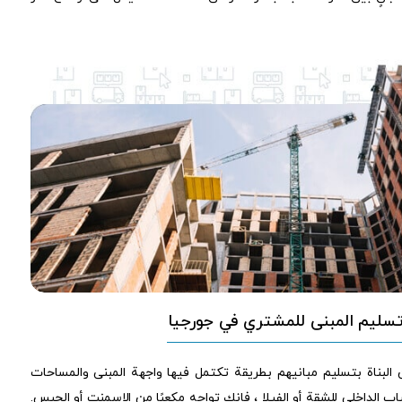
سليم المبنى للمشتري في جورجيا
جيا ، يقوم أكثر من 90٪ من البناة بتسليم مبانيهم بطريقة تكتمل فيها واجهة المبنى والمساحات
اب الداخلي للشقة أو الفيلا ، فإنك تواجه مكعبًا من الإسمنت أو الجبس.