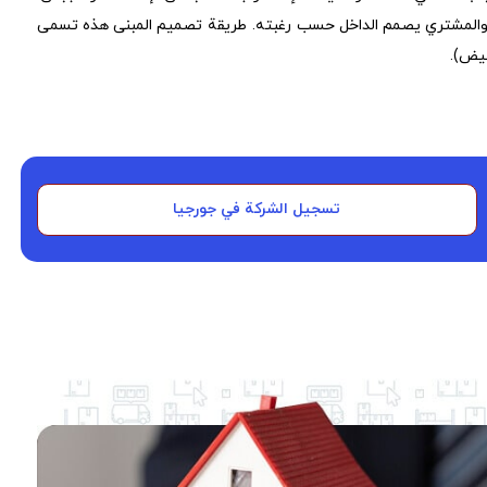
غ والمشتري يصمم الداخل حسب رغبته. طريقة تصميم المبنى هذه تسمى
بيض).
تسجيل الشركة في جورجيا