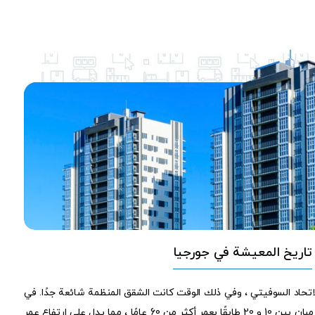
تاريخ المعيشة في جورجيا
اتحاد السوفيتي ، وفي ذلك الوقت كانت الشقق المنظمة شائعة جدًا. في
الواقع ، في جورجيا ، يمكنك أن ترى مبانٍ بين 10 و 20 طابقًا بعمر أكثر من 60 عامًا ، مما يدل على ارتفاع عمر