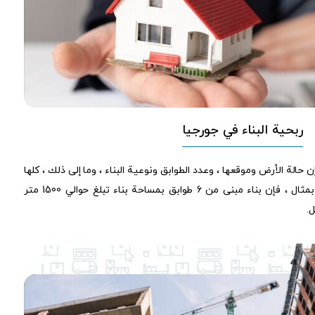
ربحية البناء في جورجيا
 حالة الأرض وموقعها ، وعدد الطوابق ونوعية البناء ، وما إلى ذلك ، كلها
عوامل مؤثرة. إذا أردنا أن نشرح لك بمثال ، فإن بناء مبنى من 6 طوابق بمساحة بناء تبلغ حوالي 1500 متر