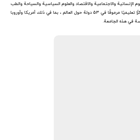
لقانون والإعلام والتكنولوجيا والعلوم الإنسانية والاجتماعية والاقتصاد والعلوم السياسية والسياحة والطب
والرعاية الصحية وتقدم مجالات مختلفة على مستويات البكالوريوس والماجستير والدكتوراه. تتعاون هذه الجامعة أيضًا مع أكثر من 152 جامعة ومركزًا تعليميًا مرموقًا في 53 دولة حول العالم ، بما في ذلك أمريكا وأوروبا
سة في هذه الجامعة.