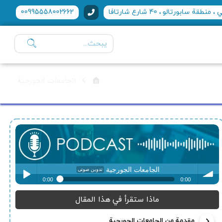
منطقة سابورتالو ، 40 شارع شارتافا
00995558002662
الجامعات الجورجية
الجامعات الجورجية
تدوین صوتی
0:00
0:00
الجامعات الجورجية
تدوین صوتی
ماذا ستقرأ في هذا المقال
Play /
volum
مقدمة من الجامعات الجورجية